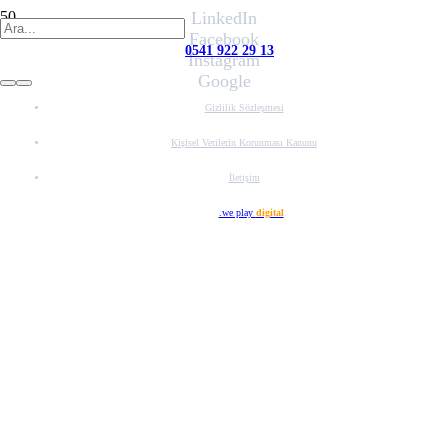
LinkedIn
Facebook
0541 922 29 13
Instagram
Google
Gizlilik Sözleşmesi
Kişisel Verilerin Korunması Kanunu
İletişim
Web Tasarım
.we play
digital