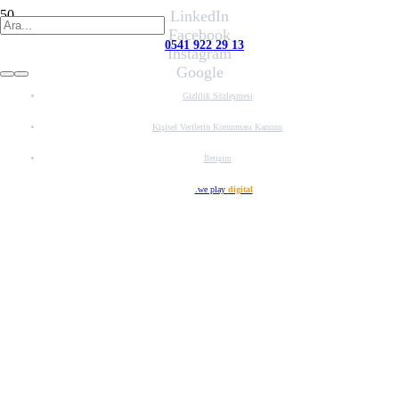
LinkedIn
Facebook
0541 922 29 13
Instagram
Google
Gizlilik Sözleşmesi
Kişisel Verilerin Korunması Kanunu
İletişim
Web Tasarım
.we play
digital