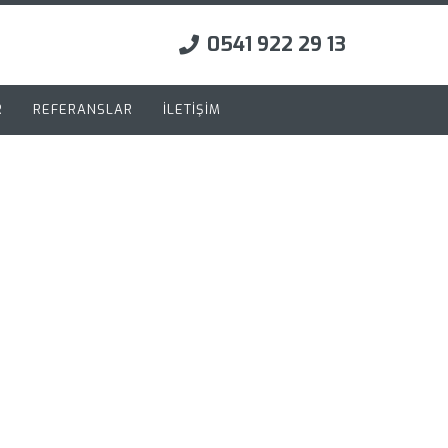
0541 922 29 13
R
REFERANSLAR
İLETİŞİM