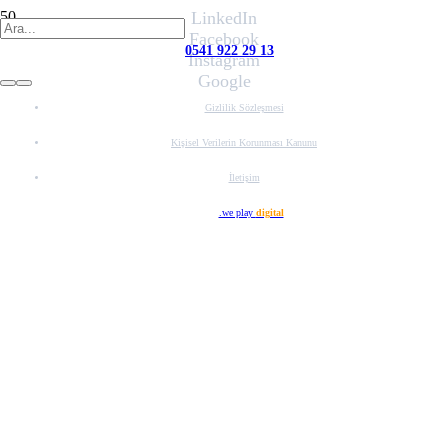
LinkedIn
Facebook
0541 922 29 13
Instagram
Google
Gizlilik Sözleşmesi
Kişisel Verilerin Korunması Kanunu
İletişim
Web Tasarım
.we play
digital