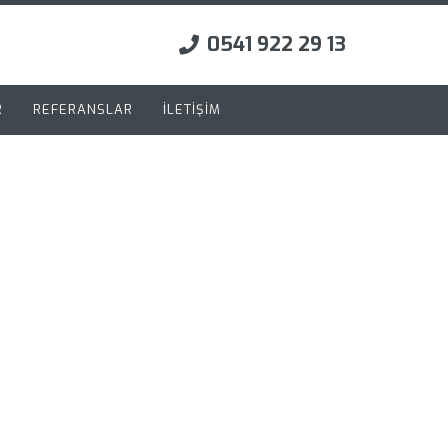
0541 922 29 13
R
REFERANSLAR
İLETİŞİM