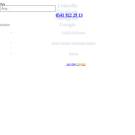
LinkedIn
Facebook
0541 922 29 13
Instagram
Google
Gizlilik Sözleşmesi
Kişisel Verilerin Korunması Kanunu
İletişim
Web Tasarım
.we play
digital