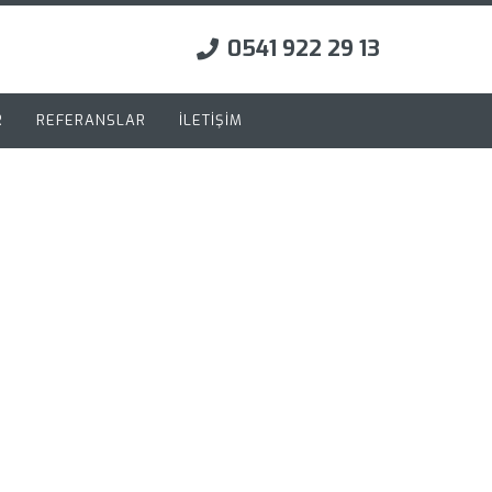
0541 922 29 13
R
REFERANSLAR
İLETİŞİM