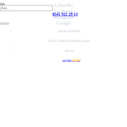
LinkedIn
Facebook
0541 922 29 13
Instagram
Google
Gizlilik Sözleşmesi
Kişisel Verilerin Korunması Kanunu
İletişim
Web Tasarım
.we play
digital