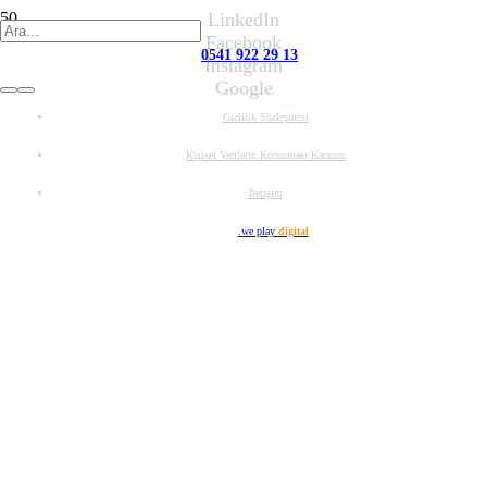
LinkedIn
Facebook
0541 922 29 13
Instagram
Google
Gizlilik Sözleşmesi
Kişisel Verilerin Korunması Kanunu
İletişim
Web Tasarım
.we play
digital