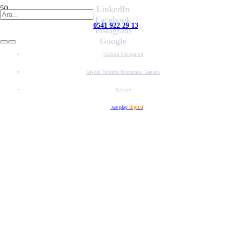
LinkedIn
Facebook
0541 922 29 13
Instagram
Google
Gizlilik Sözleşmesi
Kişisel Verilerin Korunması Kanunu
İletişim
Web Tasarım
.we play
digital