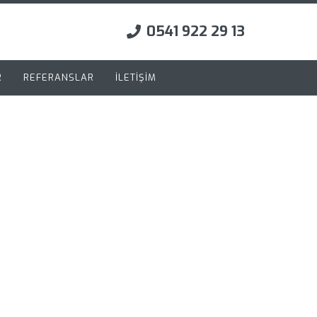
0541 922 29 13
R
REFERANSLAR
İLETİŞİM