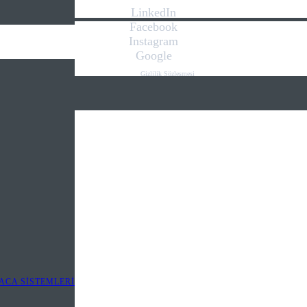
LinkedIn
Facebook
Instagram
Google
Gizlilik Sözleşmesi
Kişisel Verilerin Korunması Kanunu
İletişim
Web Tasarım
.we play
digital
ACA SİSTEMLERİ