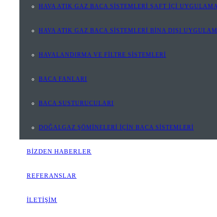
HAVA ATIK GAZ BACA SİSTEMLERİ ŞAFT İÇİ UYGULAMA
HAVA ATIK GAZ BACA SİSTEMLERİ BİNA DIŞI UYGULA
HAVALANDIRMA VE FİLTRE SİSTEMLERİ
BACA FANLARI
BACA SUSTURUCULARI
DOĞALGAZ ŞÖMİNELERİ İÇİN BACA SİSTEMLERİ
BİZDEN HABERLER
REFERANSLAR
İLETİŞİM