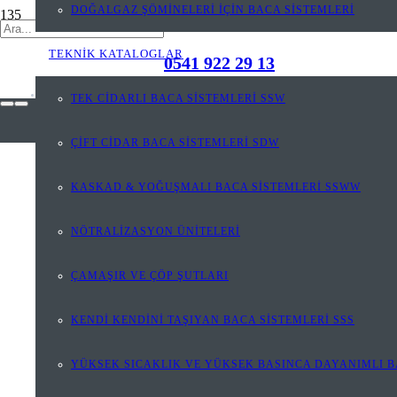
DOĞALGAZ ŞÖMİNELERİ İÇİN BACA SİSTEMLERİ
TEKNİK KATALOGLAR
0541 922 29 13
TEK CİDARLI BACA SİSTEMLERİ SSW
ÇİFT CİDAR BACA SİSTEMLERİ SDW
KASKAD & YOĞUŞMALI BACA SİSTEMLERİ SSWW
NÖTRALİZASYON ÜNİTELERİ
ÇAMAŞIR VE ÇÖP ŞUTLARI
KENDİ KENDİNİ TAŞIYAN BACA SİSTEMLERİ SSS
YÜKSEK SICAKLIK VE YÜKSEK BASINCA DAYANIMLI B