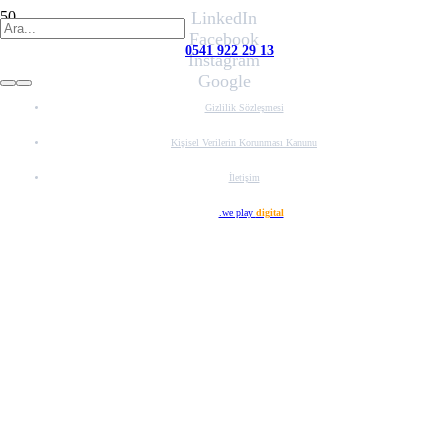
LinkedIn
Facebook
0541 922 29 13
Instagram
Google
Gizlilik Sözleşmesi
Kişisel Verilerin Korunması Kanunu
İletişim
Web Tasarım
.we play
digital