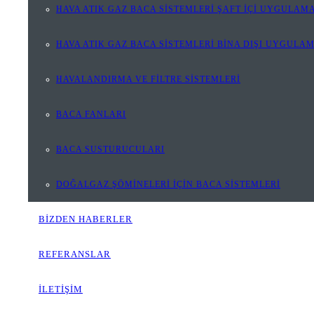
HAVA ATIK GAZ BACA SİSTEMLERİ ŞAFT İÇİ UYGULAMA
HAVA ATIK GAZ BACA SİSTEMLERİ BİNA DIŞI UYGULA
HAVALANDIRMA VE FİLTRE SİSTEMLERİ
BACA FANLARI
BACA SUSTURUCULARI
DOĞALGAZ ŞÖMİNELERİ İÇİN BACA SİSTEMLERİ
BİZDEN HABERLER
REFERANSLAR
İLETİŞİM