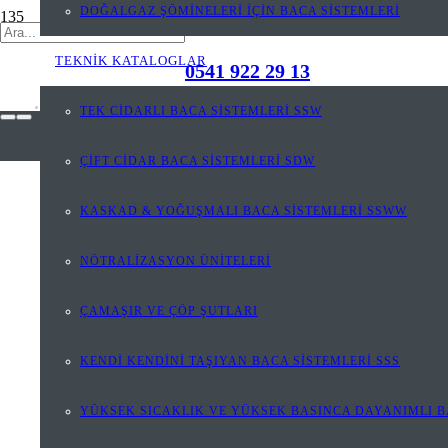
DOĞALGAZ ŞÖMİNELERİ İÇİN BACA SİSTEMLERİ
TEKNİK KATALOGLAR
0541 922 29 13
TEK CİDARLI BACA SİSTEMLERİ SSW
ÇİFT CİDAR BACA SİSTEMLERİ SDW
KASKAD & YOĞUŞMALI BACA SİSTEMLERİ SSWW
NÖTRALİZASYON ÜNİTELERİ
ÇAMAŞIR VE ÇÖP ŞUTLARI
KENDİ KENDİNİ TAŞIYAN BACA SİSTEMLERİ SSS
YÜKSEK SICAKLIK VE YÜKSEK BASINCA DAYANIMLI B