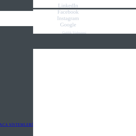
LinkedIn
Facebook
Instagram
Google
Gizlilik Sözleşmesi
Kişisel Verilerin Korunması Kanunu
İletişim
Web Tasarım
.we play
digital
ACA SİSTEMLERİ