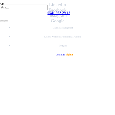
LinkedIn
Facebook
0541 922 29 13
Instagram
Google
Gizlilik Sözleşmesi
Kişisel Verilerin Korunması Kanunu
İletişim
Web Tasarım
.we play
digital