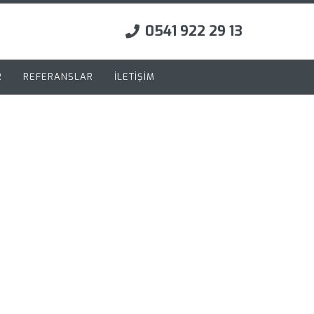
0541 922 29 13
R
REFERANSLAR
İLETİŞİM