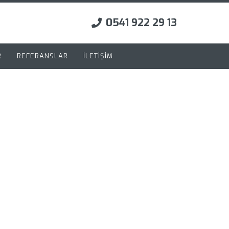
0541 922 29 13
R
REFERANSLAR
İLETİŞİM