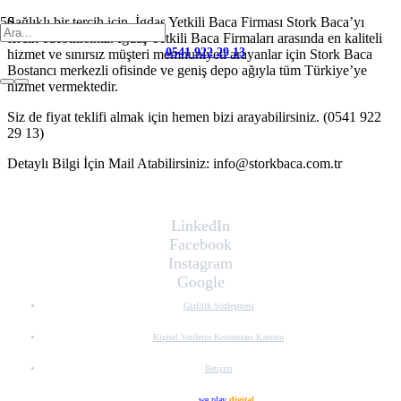
Sağlıklı bir tercih için, İgdaş Yetkili Baca Firması Stork Baca’yı
tercih edebilirsiniz. İgdaş Yetkili Baca Firmaları arasında en kaliteli
0541 922 29 13
hizmet ve sınırsız müşteri memnuniyeti arayanlar için Stork Baca
Bostancı merkezli ofisinde ve geniş depo ağıyla tüm Türkiye’ye
hizmet vermektedir.
Siz de fiyat teklifi almak için hemen bizi arayabilirsiniz. (0541 922
29 13)
Detaylı Bilgi İçin Mail Atabilirsiniz: info@storkbaca.com.tr
LinkedIn
Facebook
Instagram
Google
Gizlilik Sözleşmesi
Kişisel Verilerin Korunması Kanunu
İletişim
Web Tasarım
.we play
digital