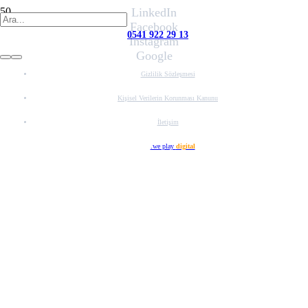
LinkedIn
Facebook
0541 922 29 13
Instagram
Google
Gizlilik Sözleşmesi
Kişisel Verilerin Korunması Kanunu
İletişim
Web Tasarım
.we play
digital