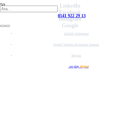
LinkedIn
Facebook
0541 922 29 13
Instagram
Google
Gizlilik Sözleşmesi
Kişisel Verilerin Korunması Kanunu
İletişim
Web Tasarım
.we play
digital