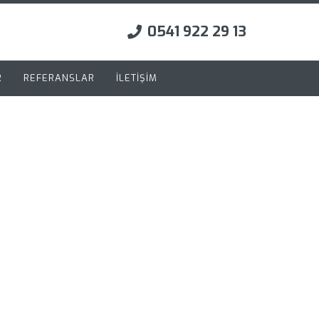
0541 922 29 13
R
REFERANSLAR
İLETİŞİM