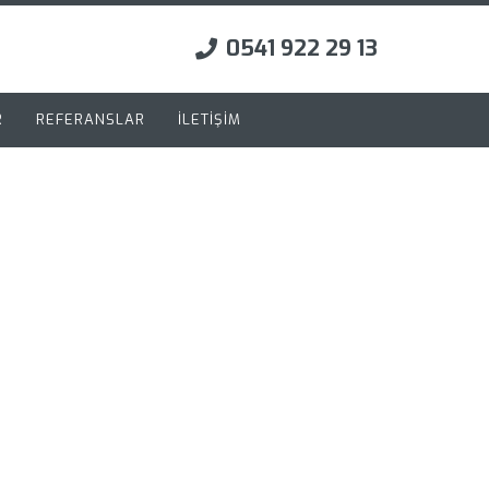
0541 922 29 13
R
REFERANSLAR
İLETİŞİM