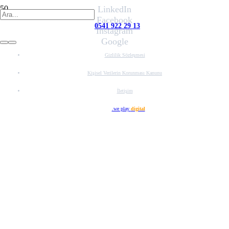
LinkedIn
Facebook
0541 922 29 13
Instagram
Google
Gizlilik Sözleşmesi
Kişisel Verilerin Korunması Kanunu
İletişim
Web Tasarım
.we play
digital