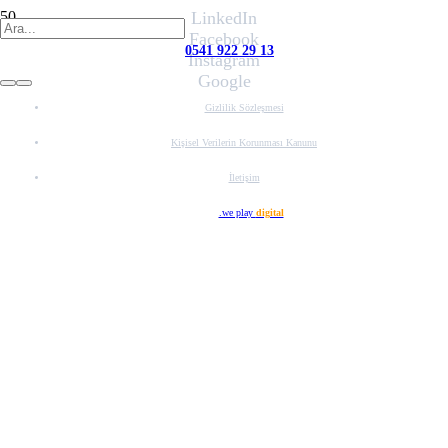
LinkedIn
Facebook
0541 922 29 13
Instagram
Google
Gizlilik Sözleşmesi
Kişisel Verilerin Korunması Kanunu
İletişim
Web Tasarım
.we play
digital