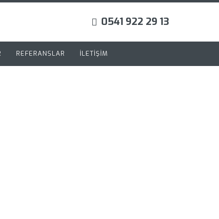
0541 922 29 13
R
REFERANSLAR
İLETİŞİM