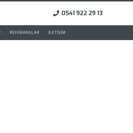
0541 922 29 13
R
REFERANSLAR
İLETİŞİM