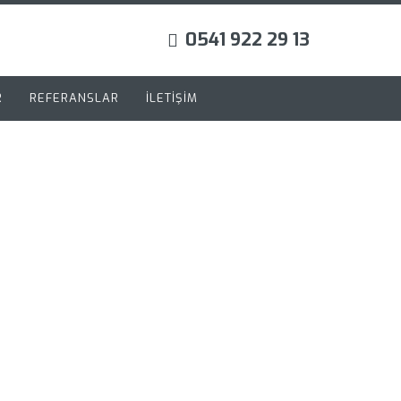
0541 922 29 13
R
REFERANSLAR
İLETİŞİM