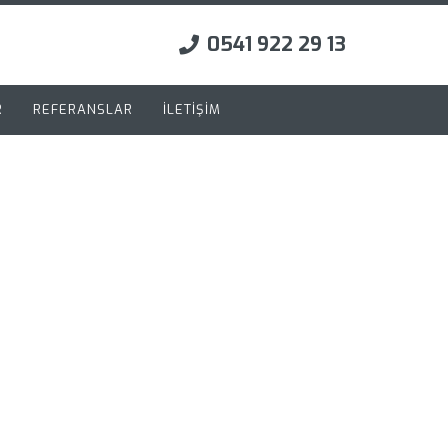
0541 922 29 13
R
REFERANSLAR
İLETİŞİM