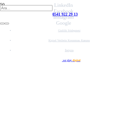
LinkedIn
Facebook
0541 922 29 13
Instagram
Google
Gizlilik Sözleşmesi
Kişisel Verilerin Korunması Kanunu
İletişim
Web Tasarım
.we play
digital