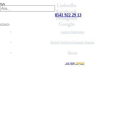
LinkedIn
Facebook
0541 922 29 13
Instagram
Google
Gizlilik Sözleşmesi
Kişisel Verilerin Korunması Kanunu
İletişim
Web Tasarım
.we play
digital