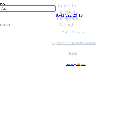
LinkedIn
Facebook
0541 922 29 13
Instagram
Google
Gizlilik Sözleşmesi
Kişisel Verilerin Korunması Kanunu
İletişim
Web Tasarım
.we play
digital