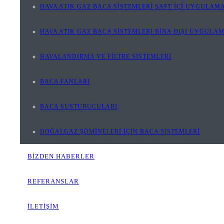
HAVA ATIK GAZ BACA SİSTEMLERİ ŞAFT İÇİ UYGULAMA
HAVA ATIK GAZ BACA SİSTEMLERİ BİNA DIŞI UYGULA
HAVALANDIRMA VE FİLTRE SİSTEMLERİ
BACA FANLARI
BACA SUSTURUCULARI
DOĞALGAZ ŞÖMİNELERİ İÇİN BACA SİSTEMLERİ
BİZDEN HABERLER
REFERANSLAR
İLETİŞİM