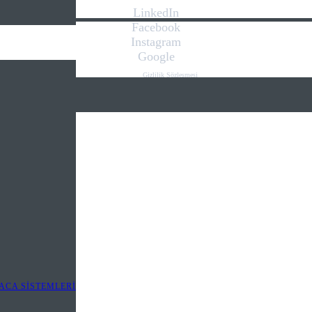
LinkedIn
Facebook
Instagram
Google
Gizlilik Sözleşmesi
Kişisel Verilerin Korunması Kanunu
İletişim
Web Tasarım
.we play
digital
ACA SİSTEMLERİ