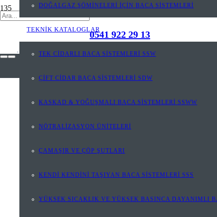
DOĞALGAZ ŞÖMİNELERİ İÇİN BACA SİSTEMLERİ
TEKNİK KATALOGLAR
0541 922 29 13
TEK CİDARLI BACA SİSTEMLERİ SSW
ÇİFT CİDAR BACA SİSTEMLERİ SDW
KASKAD & YOĞUŞMALI BACA SİSTEMLERİ SSWW
NÖTRALİZASYON ÜNİTELERİ
ÇAMAŞIR VE ÇÖP ŞUTLARI
KENDİ KENDİNİ TAŞIYAN BACA SİSTEMLERİ SSS
YÜKSEK SICAKLIK VE YÜKSEK BASINCA DAYANIMLI B