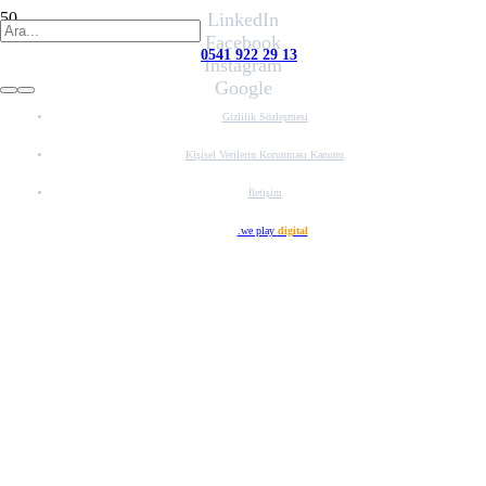
LinkedIn
Facebook
0541 922 29 13
Instagram
Google
Gizlilik Sözleşmesi
Kişisel Verilerin Korunması Kanunu
İletişim
Web Tasarım
.we play
digital