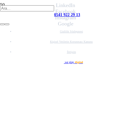
LinkedIn
Facebook
0541 922 29 13
Instagram
Google
Gizlilik Sözleşmesi
Kişisel Verilerin Korunması Kanunu
İletişim
Web Tasarım
.we play
digital