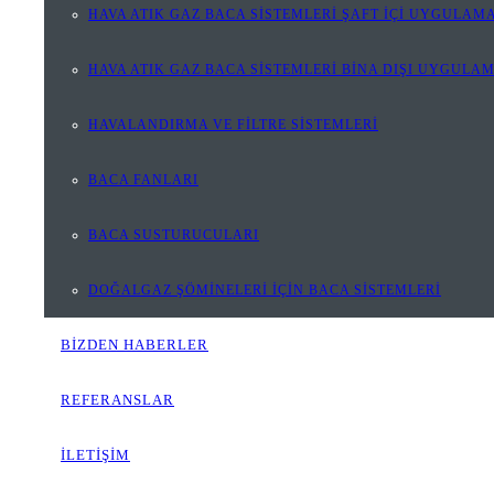
HAVA ATIK GAZ BACA SİSTEMLERİ ŞAFT İÇİ UYGULAMA
HAVA ATIK GAZ BACA SİSTEMLERİ BİNA DIŞI UYGULA
HAVALANDIRMA VE FİLTRE SİSTEMLERİ
BACA FANLARI
BACA SUSTURUCULARI
DOĞALGAZ ŞÖMİNELERİ İÇİN BACA SİSTEMLERİ
BİZDEN HABERLER
REFERANSLAR
İLETİŞİM