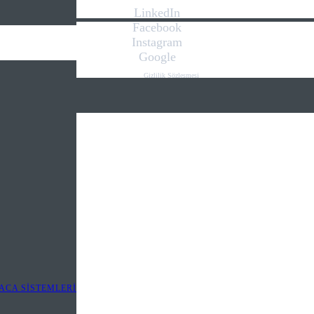
LinkedIn
Facebook
Instagram
Google
Gizlilik Sözleşmesi
Kişisel Verilerin Korunması Kanunu
İletişim
Web Tasarım
.we play
digital
ACA SİSTEMLERİ