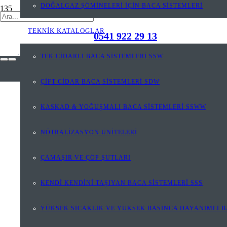
DOĞALGAZ ŞÖMİNELERİ İÇİN BACA SİSTEMLERİ
TEKNİK KATALOGLAR
0541 922 29 13
TEK CİDARLI BACA SİSTEMLERİ SSW
ÇİFT CİDAR BACA SİSTEMLERİ SDW
KASKAD & YOĞUŞMALI BACA SİSTEMLERİ SSWW
NÖTRALİZASYON ÜNİTELERİ
ÇAMAŞIR VE ÇÖP ŞUTLARI
KENDİ KENDİNİ TAŞIYAN BACA SİSTEMLERİ SSS
YÜKSEK SICAKLIK VE YÜKSEK BASINCA DAYANIMLI B