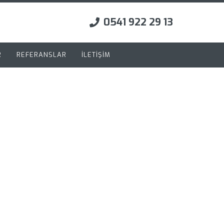
0541 922 29 13
R
REFERANSLAR
İLETİŞİM