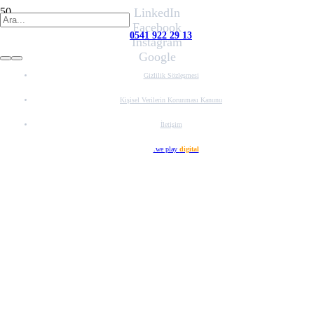
LinkedIn
Facebook
0541 922 29 13
Instagram
Google
Gizlilik Sözleşmesi
Kişisel Verilerin Korunması Kanunu
İletişim
Web Tasarım
.we play
digital