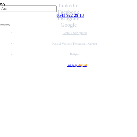
LinkedIn
Facebook
0541 922 29 13
Instagram
Google
Gizlilik Sözleşmesi
Kişisel Verilerin Korunması Kanunu
İletişim
Web Tasarım
.we play
digital