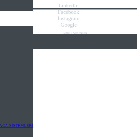
LinkedIn
Facebook
Instagram
Google
Gizlilik Sözleşmesi
Kişisel Verilerin Korunması Kanunu
İletişim
Web Tasarım
.we play
digital
ACA SİSTEMLERİ