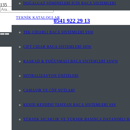
DOĞALGAZ ŞÖMİNELERİ İÇİN BACA SİSTEMLERİ
TEKNİK KATALOGLAR
0541 922 29 13
TEK CİDARLI BACA SİSTEMLERİ SSW
ÇİFT CİDAR BACA SİSTEMLERİ SDW
KASKAD & YOĞUŞMALI BACA SİSTEMLERİ SSWW
NÖTRALİZASYON ÜNİTELERİ
ÇAMAŞIR VE ÇÖP ŞUTLARI
KENDİ KENDİNİ TAŞIYAN BACA SİSTEMLERİ SSS
YÜKSEK SICAKLIK VE YÜKSEK BASINCA DAYANIMLI B