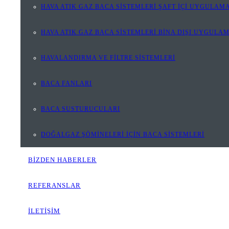
HAVA ATIK GAZ BACA SİSTEMLERİ ŞAFT İÇİ UYGULAMA
HAVA ATIK GAZ BACA SİSTEMLERİ BİNA DIŞI UYGULA
HAVALANDIRMA VE FİLTRE SİSTEMLERİ
BACA FANLARI
BACA SUSTURUCULARI
DOĞALGAZ ŞÖMİNELERİ İÇİN BACA SİSTEMLERİ
BİZDEN HABERLER
REFERANSLAR
İLETİŞİM