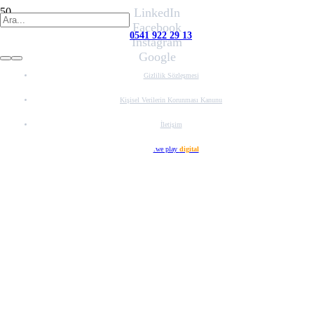
LinkedIn
Facebook
0541 922 29 13
Instagram
Google
Gizlilik Sözleşmesi
Kişisel Verilerin Korunması Kanunu
İletişim
Web Tasarım
.we play
digital