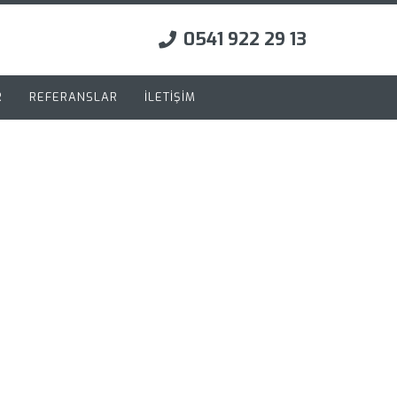
0541 922 29 13
R
REFERANSLAR
İLETİŞİM