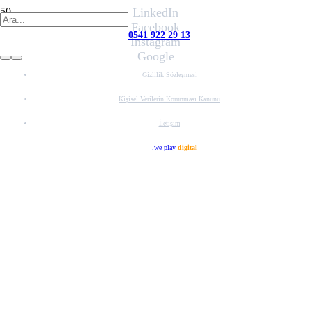
LinkedIn
Facebook
0541 922 29 13
Instagram
Google
Gizlilik Sözleşmesi
Kişisel Verilerin Korunması Kanunu
İletişim
Web Tasarım
.we play
digital