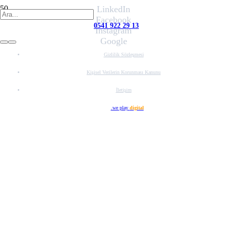
LinkedIn
Facebook
0541 922 29 13
Instagram
Google
Gizlilik Sözleşmesi
Kişisel Verilerin Korunması Kanunu
İletişim
Web Tasarım
.we play
digital