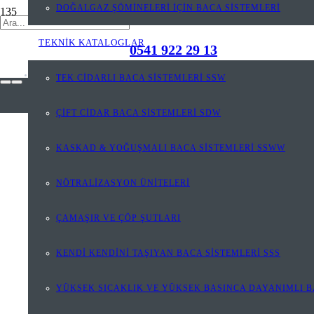
DOĞALGAZ ŞÖMİNELERİ İÇİN BACA SİSTEMLERİ
TEKNİK KATALOGLAR
0541 922 29 13
TEK CİDARLI BACA SİSTEMLERİ SSW
ÇİFT CİDAR BACA SİSTEMLERİ SDW
KASKAD & YOĞUŞMALI BACA SİSTEMLERİ SSWW
NÖTRALİZASYON ÜNİTELERİ
ÇAMAŞIR VE ÇÖP ŞUTLARI
KENDİ KENDİNİ TAŞIYAN BACA SİSTEMLERİ SSS
YÜKSEK SICAKLIK VE YÜKSEK BASINCA DAYANIMLI B