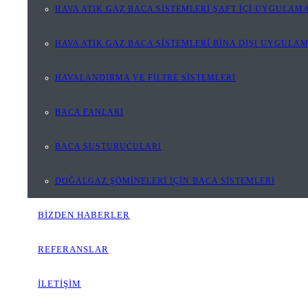
HAVA ATIK GAZ BACA SİSTEMLERİ ŞAFT İÇİ UYGULAMA
HAVA ATIK GAZ BACA SİSTEMLERİ BİNA DIŞI UYGULA
HAVALANDIRMA VE FİLTRE SİSTEMLERİ
BACA FANLARI
BACA SUSTURUCULARI
DOĞALGAZ ŞÖMİNELERİ İÇİN BACA SİSTEMLERİ
BİZDEN HABERLER
REFERANSLAR
İLETİŞİM