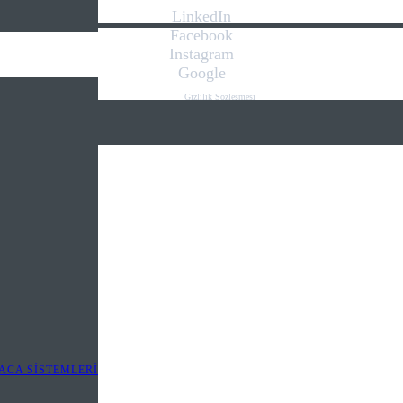
LinkedIn
Facebook
Instagram
Google
Gizlilik Sözleşmesi
Kişisel Verilerin Korunması Kanunu
İletişim
Web Tasarım
.we play
digital
ACA SİSTEMLERİ