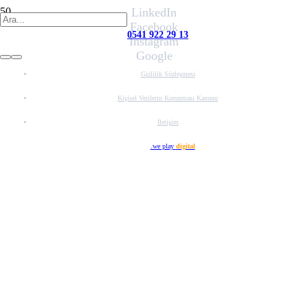
LinkedIn
Facebook
0541 922 29 13
Instagram
Google
Gizlilik Sözleşmesi
Kişisel Verilerin Korunması Kanunu
İletişim
Web Tasarım
.we play
digital