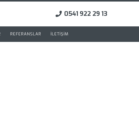
0541 922 29 13
R
REFERANSLAR
İLETİŞİM