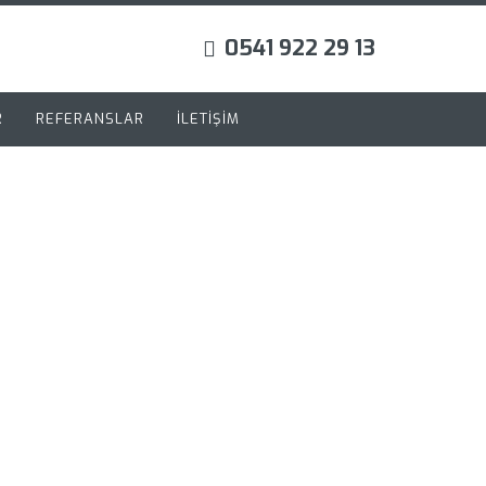
0541 922 29 13
R
REFERANSLAR
İLETİŞİM